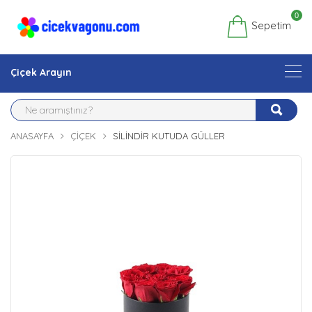
0
Sepetim
Çiçek Arayın
ANASAYFA
ÇIÇEK
SILINDIR KUTUDA GÜLLER