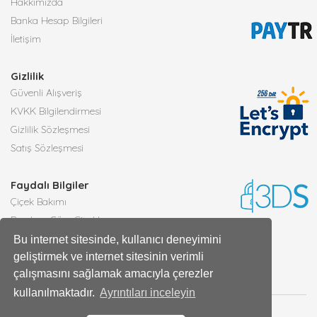
Hakkımızda
Banka Hesap Bilgileri
İletişim
Gizlilik
Güvenli Alışveriş
KVKK Bilgilendirmesi
Gizlilik Sözleşmesi
Satış Sözleşmesi
Faydalı Bilgiler
Çiçek Bakımı
Burçlara Göre Çiçekler
Çiçek Anlamları
Bu internet sitesinde, kullanıcı deneyimini
geliştirmek ve internet sitesinin verimli
Tüm Blog Yazıları
çalışmasını sağlamak amacıyla çerezler
kullanılmaktadır.
Ayrıntıları inceleyin