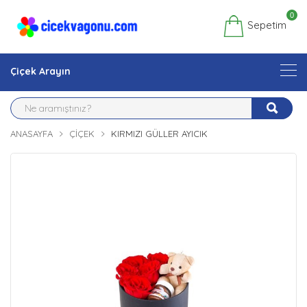
0
Sepetim
Çiçek Arayın
ANASAYFA
ÇIÇEK
KIRMIZI GÜLLER AYICIK