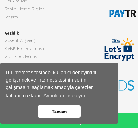
Hakkımızda
Banka Hesap Bilgileri
İletişim
Gizlilik
Güvenli Alışveriş
KVKK Bilgilendirmesi
Gizlilik Sözleşmesi
Satış Sözleşmesi
Bu internet sitesinde, kullanıcı deneyimini
geliştirmek ve internet sitesinin verimli
Faydalı Bilgiler
çalışmasını sağlamak amacıyla çerezler
Çiçek Bakımı
Burçlara Göre Çiçekler
kullanılmaktadır.
Ayrıntıları inceleyin
Çiçek Anlamları
Tüm Blog Yazıları
Tamam
Whatsapp