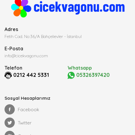
Adres
Fetih Cad. No:36/A Bahçelievler - İstanbul
E-Posta
info@cicekvagonu.com
Telefon
Whatsapp
0212 442 5331
05326397420
Sosyal Hesaplarımız
Facebook
Twitter