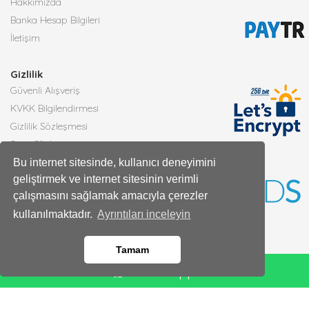
Hakkımızda
Banka Hesap Bilgileri
İletişim
Gizlilik
Güvenli Alışveriş
KVKK Bilgilendirmesi
Gizlilik Sözleşmesi
Satış Sözleşmesi
Bu internet sitesinde, kullanıcı deneyimini
geliştirmek ve internet sitesinin verimli
Faydalı Bilgiler
çalışmasını sağlamak amacıyla çerezler
Çiçek Bakımı
kullanılmaktadır.
Ayrıntıları inceleyin
Burçlara Göre Çiçekler
Çiçek Anlamları
Tamam
Tüm Blog Yazıları
Whatsapp