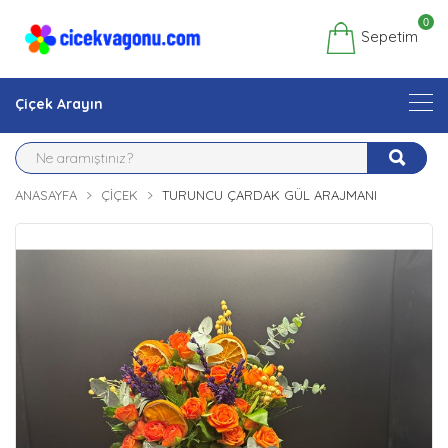
0
Sepetim
Çiçek Arayın
ANASAYFA
ÇIÇEK
TURUNCU ÇARDAK GÜL ARAJMANI