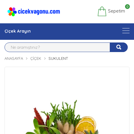
0
Sepetim
Çiçek Arayın
ANASAYFA
ÇIÇEK
SUKULENT