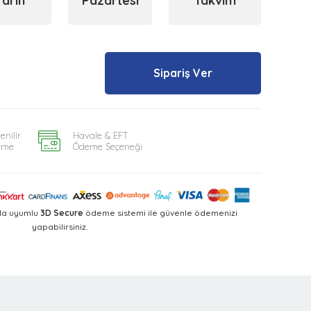
Yarın
Pazartesi
Takvim
Sipariş Ver
enilir
Havale & EFT
eme
Ödeme Seçeneği
yla uyumlu
3D Secure
ödeme sistemi ile güvenle ödemenizi
yapabilirsiniz.