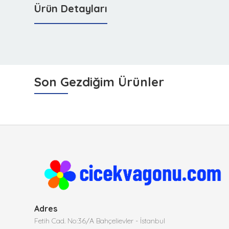
Ürün Detayları
Son Gezdiğim Ürünler
Adres
Fetih Cad. No:36/A Bahçelievler - İstanbul