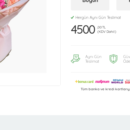
Bugün
Hergün Aynı Gün Teslimat
4500
,00 TL
(KDV Dahil)
Aynı Gün
Güv
Teslimat
Öd
Tüm banka ve kredi kartları