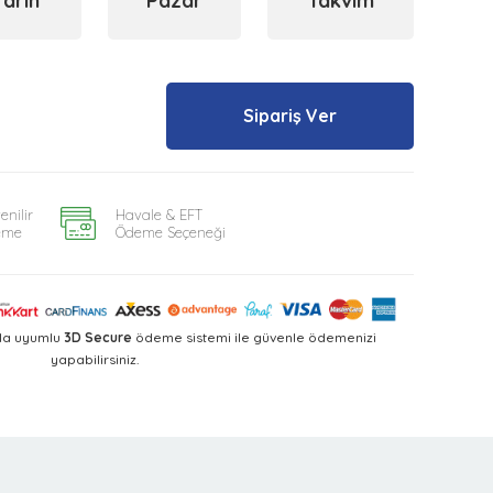
Yarın
Pazar
Takvim
Sipariş Ver
enilir
Havale & EFT
eme
Ödeme Seçeneği
yla uyumlu
3D Secure
ödeme sistemi ile güvenle ödemenizi
yapabilirsiniz.