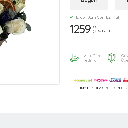
Bugün
Hergün Aynı Gün Teslimat
1259
,00 TL
(KDV Dahil)
Aynı Gün
Güv
Teslimat
Öd
Tüm banka ve kredi kartları