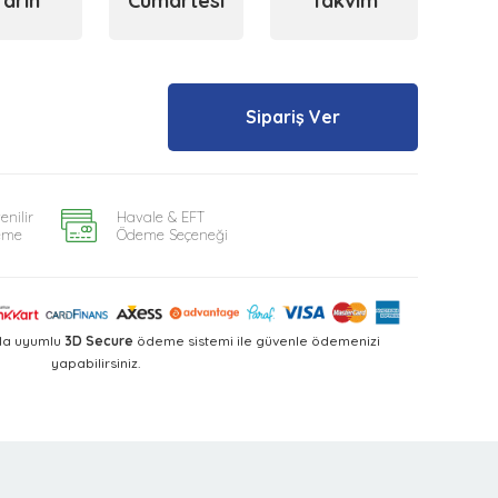
Yarın
Cumartesi
Takvim
Sipariş Ver
enilir
Havale & EFT
eme
Ödeme Seçeneği
yla uyumlu
3D Secure
ödeme sistemi ile güvenle ödemenizi
yapabilirsiniz.