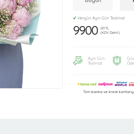
Bugün
Hergün Aynı Gün Teslimat
9900
,00 TL
(KDV Dahil)
Aynı Gün
Güv
Teslimat
Öd
Tüm banka ve kredi kartları