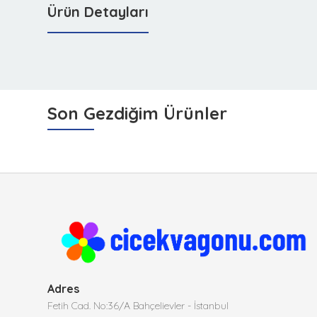
Ürün Detayları
Son Gezdiğim Ürünler
Adres
Fetih Cad. No:36/A Bahçelievler - İstanbul