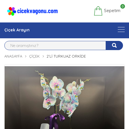
0
Sepetim
Çiçek Arayın
ANASAYFA
ÇIÇEK
2’LI TURKUAZ ORKIDE