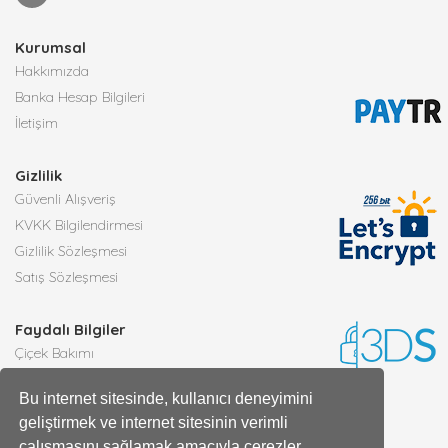
Kurumsal
Hakkımızda
Banka Hesap Bilgileri
İletişim
Gizlilik
Güvenli Alışveriş
KVKK Bilgilendirmesi
Gizlilik Sözleşmesi
Satış Sözleşmesi
Faydalı Bilgiler
Çiçek Bakımı
Burçlara Göre Çiçekler
Bu internet sitesinde, kullanıcı deneyimini
Çiçek Anlamları
geliştirmek ve internet sitesinin verimli
Tüm Blog Yazıları
çalışmasını sağlamak amacıyla çerezler