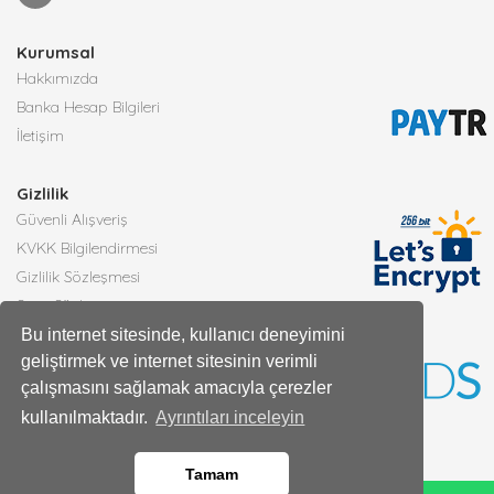
Kurumsal
Hakkımızda
Banka Hesap Bilgileri
İletişim
Gizlilik
Güvenli Alışveriş
KVKK Bilgilendirmesi
Gizlilik Sözleşmesi
Satış Sözleşmesi
Bu internet sitesinde, kullanıcı deneyimini
geliştirmek ve internet sitesinin verimli
Faydalı Bilgiler
çalışmasını sağlamak amacıyla çerezler
Çiçek Bakımı
kullanılmaktadır.
Ayrıntıları inceleyin
Burçlara Göre Çiçekler
Çiçek Anlamları
Tamam
Tüm Blog Yazıları