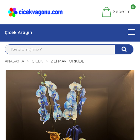
0
Sepetim
Çiçek Arayın
ANASAYFA
ÇIÇEK
2’LI MAVI ORKIDE